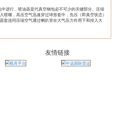
的真空钢包中进行，喷油器是代真空钢包必不可少的关键部分。压缩
入喷嘴，高压空气迅速穿过球形套中，负压（即真空状态）
器套连同压缩空气通过喇叭管在大气压力作用下和排入大
友情链接