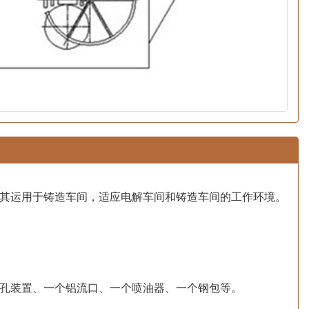
其运用于铸造车间，适应电解车间和铸造车间的工作环境。
孔装置、一个铝流口、一个喷油器、一个钢包等。