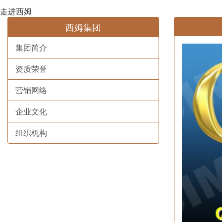
走进西姆
西姆集团
集团简介
资质荣誉
营销网络
企业文化
组织机构