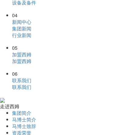
设备及备件
04
新闻中心
集团新闻
行业新闻
05
加盟西姆
加盟西姆
06
联系我们
联系我们
走进西姆
集团简介
马博士简介
马博士致辞
资质荣誉