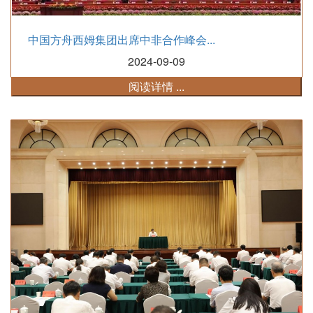
中国方舟西姆集团出席中非合作峰会...
2024-09-09
阅读详情 ...