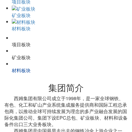
项目板块
矿业板块
材料板块
项目板块
矿业板块
材料板块
集团简介
西姆集团有限公司成立于1998年，是一家全球钢铁、
有色、化工和矿山产业系统集成服务提供商和国际工程总承
包商，以推动全球可持续发展为理念的多产业融合发展的国
际化集团公司。集团下设EPC总包、矿业板块、材料和设备
备件出口三大业务板块。
西姆集团是中国最早走出去的钢铁冶金上游企业之一，