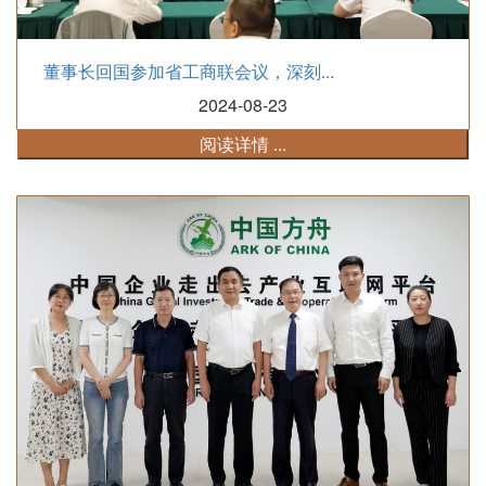
董事长回国参加省工商联会议，深刻...
2024-08-23
阅读详情 ...