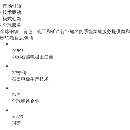
- 市场引领
- 技术驱动
- 模式创新
- 全球服务
全球钢铁、有色、化工和矿产行业知名的系统集成服务提供商和
EPC项目总包商
TOP1
中国石墨电极出口商
22
专利
石墨电极生产技术
217
全球钢铁企业
in
129
国家