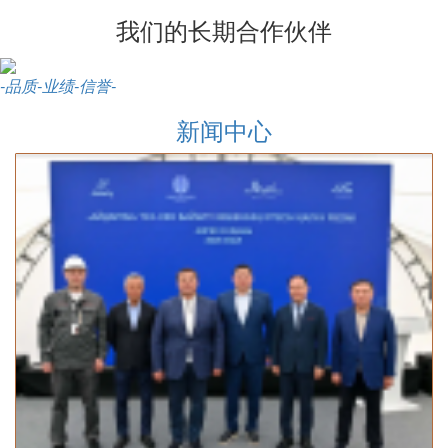
我们的长期合作伙伴
-
品质
-
业绩
-
信誉
-
新闻中心