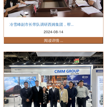
冷雪峰副市长带队调研西姆集团，帮...
2024-08-14
阅读详情 ...